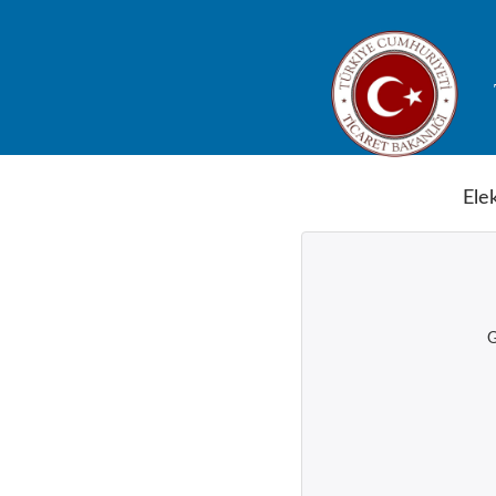
Ele
G